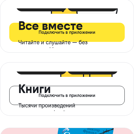
399 ₽ в мес
21 ₽ в день
Все вместе
Подключить в приложении
Читайте и слушайте — без
ограничений*
299 ₽ в мес
14 ₽ в день
Книги
Подключить в приложении
Тысячи произведений
с доступом офлайн