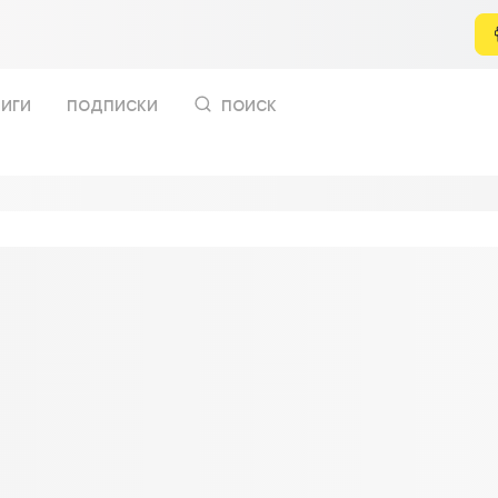
иги
подписки
поиск