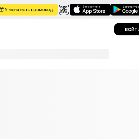
У меня есть промокод
войт