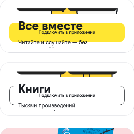
399 ₽ в мес
21 ₽ в день
Все вместе
Подключить в приложении
Читайте и слушайте — без
ограничений*
299 ₽ в мес
14 ₽ в день
Книги
Подключить в приложении
Тысячи произведений
с доступом офлайн