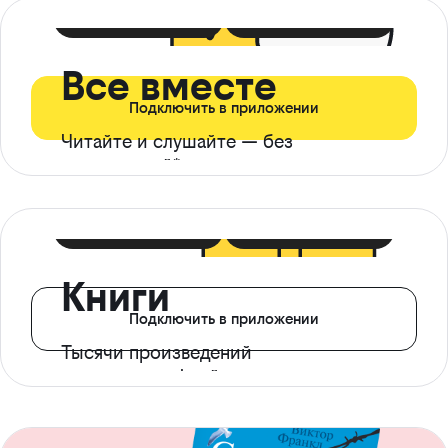
399 ₽ в мес
21 ₽ в день
Все вместе
Подключить в приложении
Читайте и слушайте — без
ограничений*
299 ₽ в мес
14 ₽ в день
Книги
Подключить в приложении
Тысячи произведений
с доступом офлайн