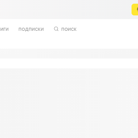
иги
подписки
поиск