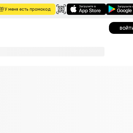
У меня есть промокод
войт