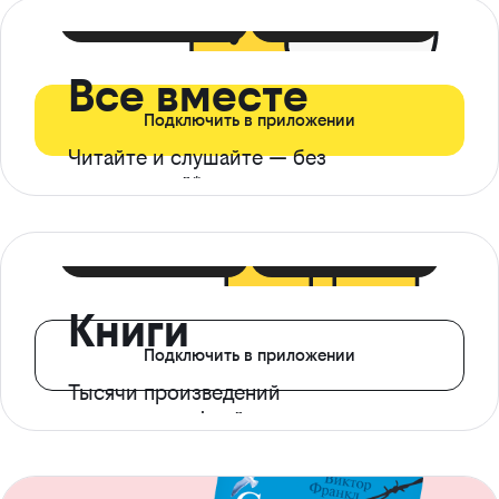
399 ₽ в мес
21 ₽ в день
Все вместе
Подключить в приложении
Читайте и слушайте — без
ограничений*
299 ₽ в мес
14 ₽ в день
Книги
Подключить в приложении
Тысячи произведений
с доступом офлайн