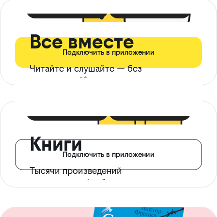
399 ₽ в мес
21 ₽ в день
Все вместе
Подключить в приложении
Читайте и слушайте — без
ограничений*
299 ₽ в мес
14 ₽ в день
Книги
Подключить в приложении
Тысячи произведений
с доступом офлайн