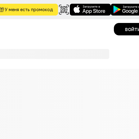
У меня есть промокод
войт