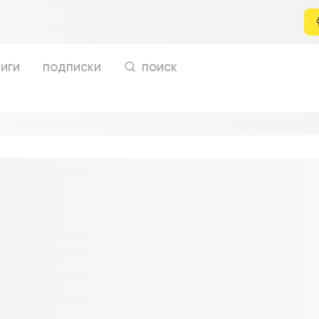
иги
подписки
поиск