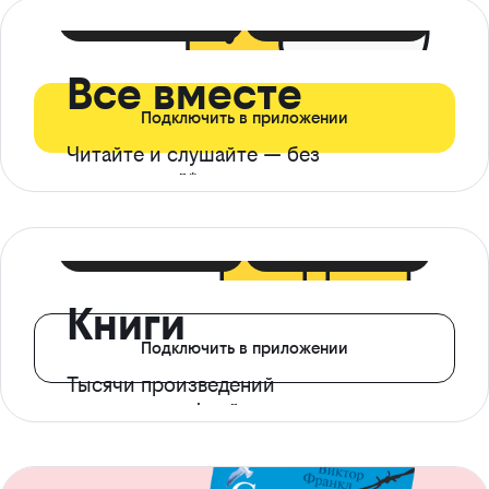
399 ₽ в мес
21 ₽ в день
Все вместе
Подключить в приложении
Читайте и слушайте — без
ограничений*
299 ₽ в мес
14 ₽ в день
Книги
Подключить в приложении
Тысячи произведений
с доступом офлайн