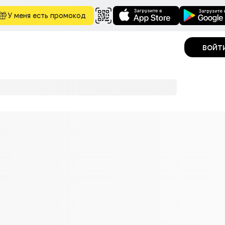
У меня есть промокод
войт