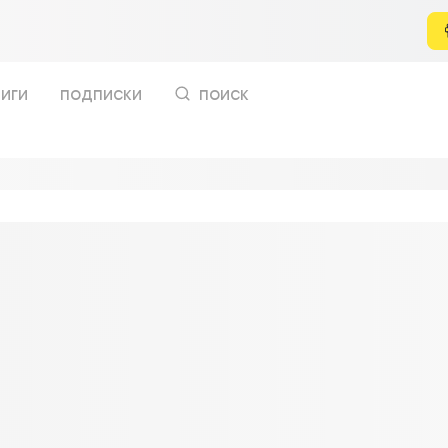
иги
подписки
поиск