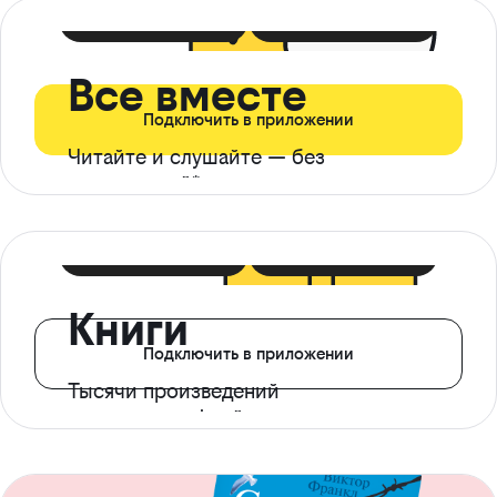
399 ₽ в мес
21 ₽ в день
Все вместе
Подключить в приложении
Читайте и слушайте — без
ограничений*
299 ₽ в мес
14 ₽ в день
Книги
Подключить в приложении
Тысячи произведений
с доступом офлайн