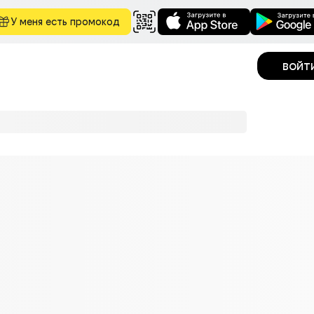
У меня есть промокод
войт