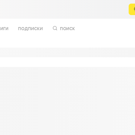
иги
подписки
поиск