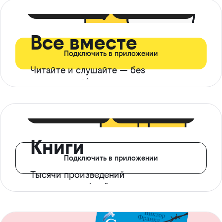
399 ₽ в мес
21 ₽ в день
Все вместе
Подключить в приложении
Читайте и слушайте — без
ограничений*
299 ₽ в мес
14 ₽ в день
Книги
Подключить в приложении
Тысячи произведений
с доступом офлайн