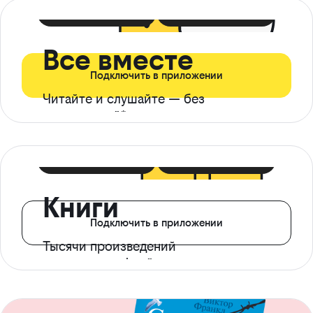
399 ₽ в мес
21 ₽ в день
Все вместе
Подключить в приложении
Читайте и слушайте — без
ограничений*
299 ₽ в мес
14 ₽ в день
Книги
Подключить в приложении
Тысячи произведений
с доступом офлайн