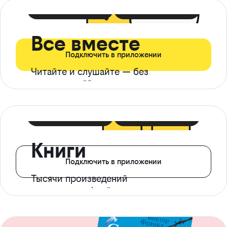
399 ₽ в мес
21 ₽ в день
Все вместе
Подключить в приложении
Читайте и слушайте — без
ограничений*
299 ₽ в мес
14 ₽ в день
Книги
Подключить в приложении
Тысячи произведений
с доступом офлайн