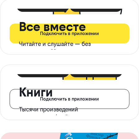
399 ₽ в мес
21 ₽ в день
Все вместе
Подключить в приложении
Читайте и слушайте — без
ограничений*
299 ₽ в мес
14 ₽ в день
Книги
Подключить в приложении
Тысячи произведений
с доступом офлайн