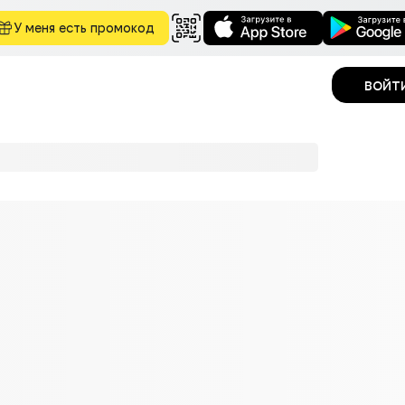
У меня есть промокод
войт