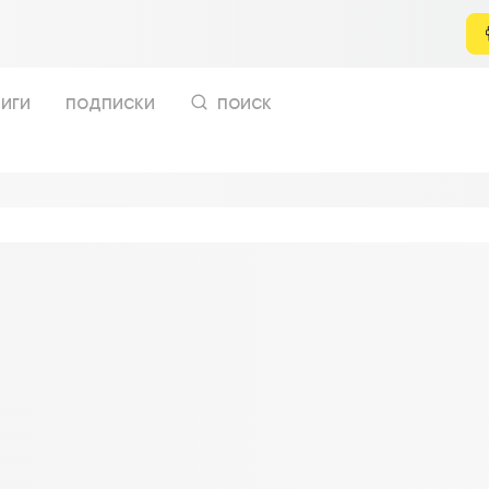
иги
подписки
поиск