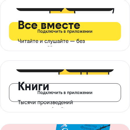
399 ₽ в мес
21 ₽ в день
Все вместе
Подключить в приложении
Читайте и слушайте — без
ограничений*
299 ₽ в мес
14 ₽ в день
Книги
Подключить в приложении
Тысячи произведений
с доступом офлайн