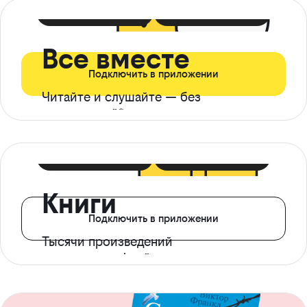
399 ₽ в мес
21 ₽ в день
Все вместе
Подключить в приложении
Читайте и слушайте — без
ограничений*
299 ₽ в мес
14 ₽ в день
Книги
Подключить в приложении
Тысячи произведений
с доступом офлайн