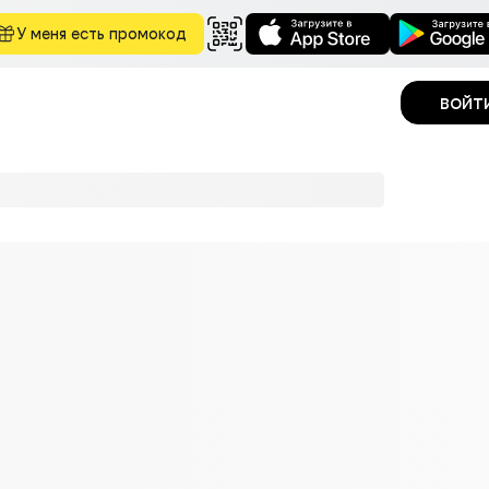
У меня есть промокод
войт