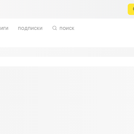
иги
подписки
поиск