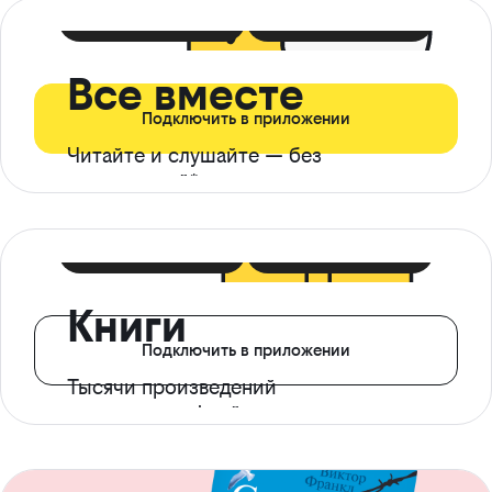
399 ₽ в мес
21 ₽ в день
Все вместе
Подключить в приложении
Читайте и слушайте — без
ограничений*
299 ₽ в мес
14 ₽ в день
Книги
Подключить в приложении
Тысячи произведений
с доступом офлайн