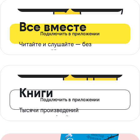
399 ₽ в мес
21 ₽ в день
Все вместе
Подключить в приложении
Читайте и слушайте — без
ограничений*
299 ₽ в мес
14 ₽ в день
Книги
Подключить в приложении
Тысячи произведений
с доступом офлайн