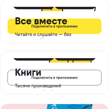
399 ₽ в мес
21 ₽ в день
Все вместе
Подключить в приложении
Читайте и слушайте — без
ограничений*
299 ₽ в мес
14 ₽ в день
Книги
Подключить в приложении
Тысячи произведений
с доступом офлайн