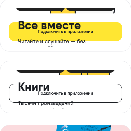
399 ₽ в мес
21 ₽ в день
Все вместе
Подключить в приложении
Читайте и слушайте — без
ограничений*
299 ₽ в мес
14 ₽ в день
Книги
Подключить в приложении
Тысячи произведений
с доступом офлайн