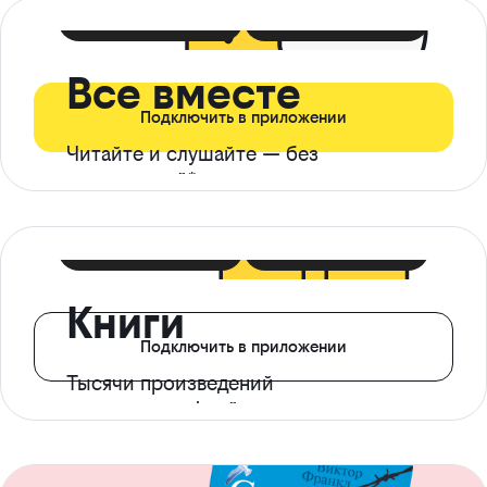
399 ₽ в мес
21 ₽ в день
Все вместе
Подключить в приложении
Читайте и слушайте — без
ограничений*
299 ₽ в мес
14 ₽ в день
Книги
Подключить в приложении
Тысячи произведений
с доступом офлайн