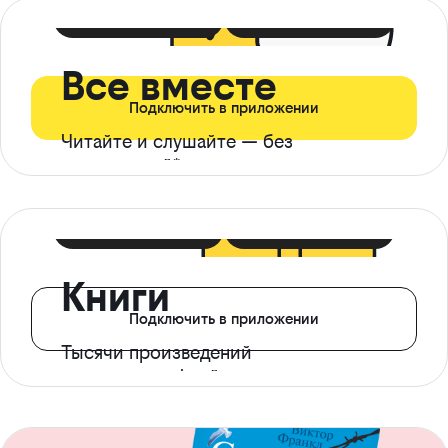
399 ₽ в мес
21 ₽ в день
Все вместе
Подключить в приложении
Читайте и слушайте — без
ограничений*
299 ₽ в мес
14 ₽ в день
Книги
Подключить в приложении
Тысячи произведений
с доступом офлайн