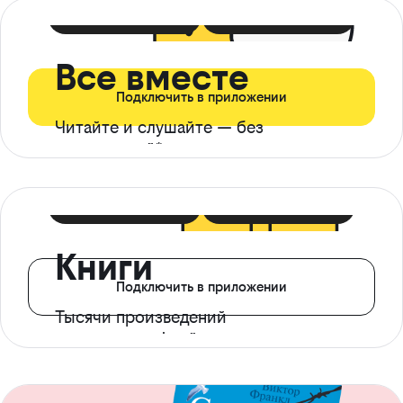
399 ₽ в мес
21 ₽ в день
Все вместе
Подключить в приложении
Читайте и слушайте — без
ограничений*
299 ₽ в мес
14 ₽ в день
Книги
Подключить в приложении
Тысячи произведений
с доступом офлайн