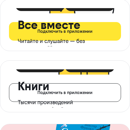
399 ₽ в мес
21 ₽ в день
Все вместе
Подключить в приложении
Читайте и слушайте — без
ограничений*
299 ₽ в мес
14 ₽ в день
Книги
Подключить в приложении
Тысячи произведений
с доступом офлайн