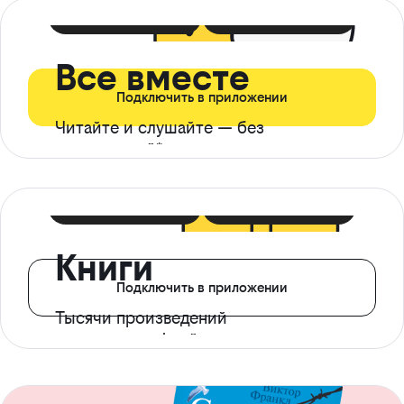
399 ₽ в мес
21 ₽ в день
Все вместе
Подключить в приложении
Читайте и слушайте — без
ограничений*
299 ₽ в мес
14 ₽ в день
Книги
Подключить в приложении
Тысячи произведений
с доступом офлайн