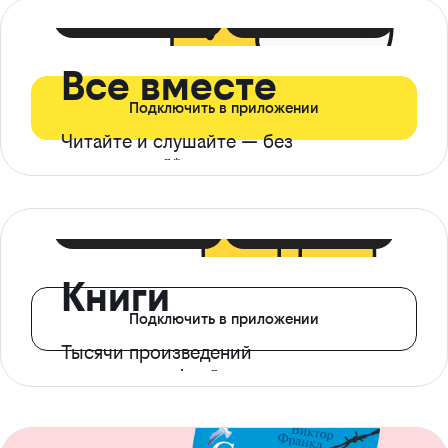
399 ₽ в мес
21 ₽ в день
Все вместе
Подключить в приложении
Читайте и слушайте — без
ограничений*
299 ₽ в мес
14 ₽ в день
Книги
Подключить в приложении
Тысячи произведений
с доступом офлайн