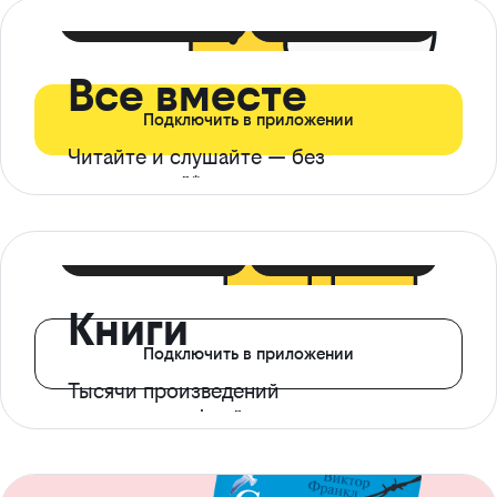
399 ₽ в мес
21 ₽ в день
Все вместе
Подключить в приложении
Читайте и слушайте — без
ограничений*
299 ₽ в мес
14 ₽ в день
Книги
Подключить в приложении
Тысячи произведений
с доступом офлайн