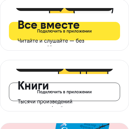
399 ₽ в мес
21 ₽ в день
Все вместе
Подключить в приложении
Читайте и слушайте — без
ограничений*
299 ₽ в мес
14 ₽ в день
Книги
Подключить в приложении
Тысячи произведений
с доступом офлайн