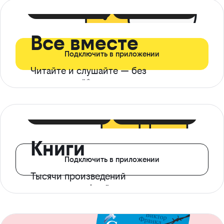
399 ₽ в мес
21 ₽ в день
Все вместе
Подключить в приложении
Читайте и слушайте — без
ограничений*
299 ₽ в мес
14 ₽ в день
Книги
Подключить в приложении
Тысячи произведений
с доступом офлайн