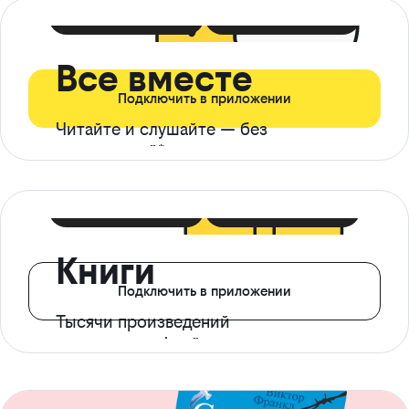
399 ₽ в мес
21 ₽ в день
Все вместе
Подключить в приложении
Читайте и слушайте — без
ограничений*
299 ₽ в мес
14 ₽ в день
Книги
Подключить в приложении
Тысячи произведений
с доступом офлайн