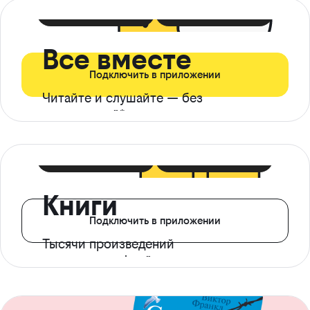
399 ₽ в мес
21 ₽ в день
Все вместе
Подключить в приложении
Читайте и слушайте — без
ограничений*
299 ₽ в мес
14 ₽ в день
Книги
Подключить в приложении
Тысячи произведений
с доступом офлайн