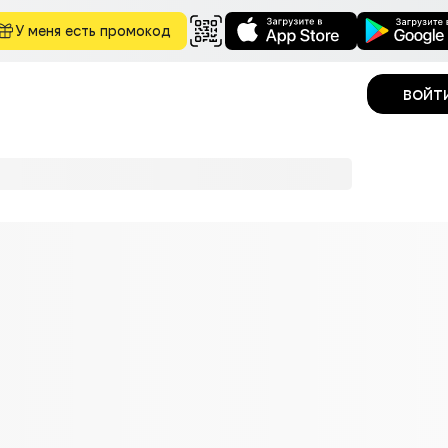
У меня есть промокод
войт