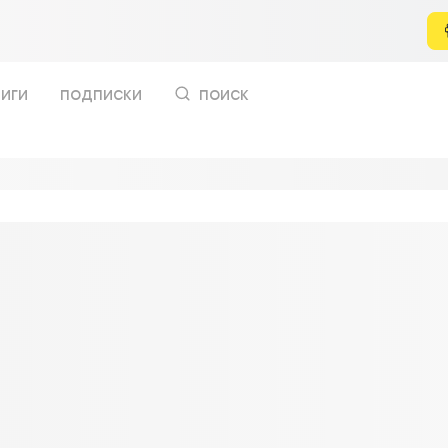
иги
подписки
поиск