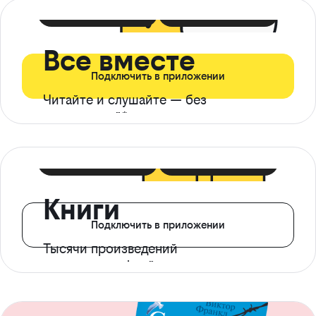
399 ₽ в мес
21 ₽ в день
Все вместе
Подключить в приложении
Читайте и слушайте — без
ограничений*
299 ₽ в мес
14 ₽ в день
Книги
Подключить в приложении
Тысячи произведений
с доступом офлайн