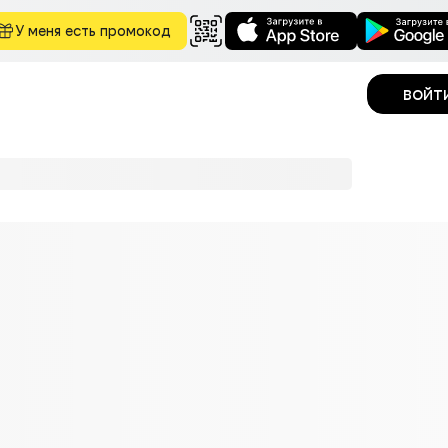
У меня есть промокод
войт