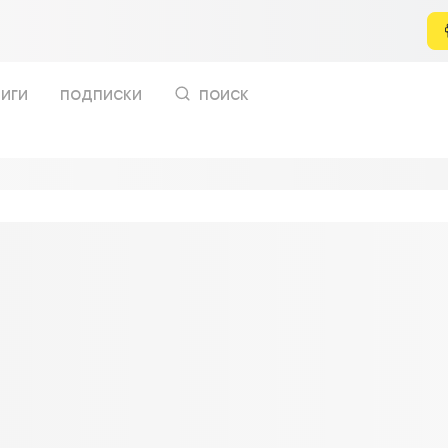
иги
подписки
поиск