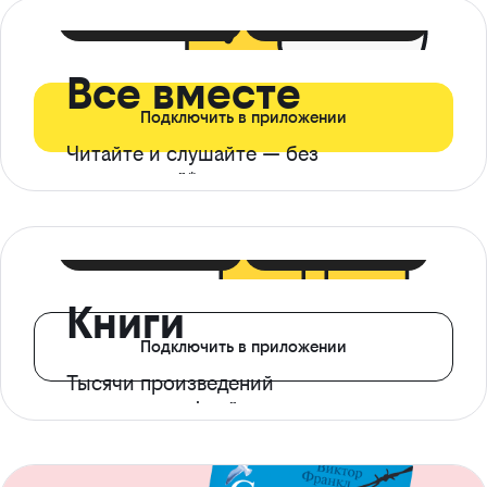
399 ₽ в мес
21 ₽ в день
Все вместе
Подключить в приложении
Читайте и слушайте — без
ограничений*
299 ₽ в мес
14 ₽ в день
Книги
Подключить в приложении
Тысячи произведений
с доступом офлайн