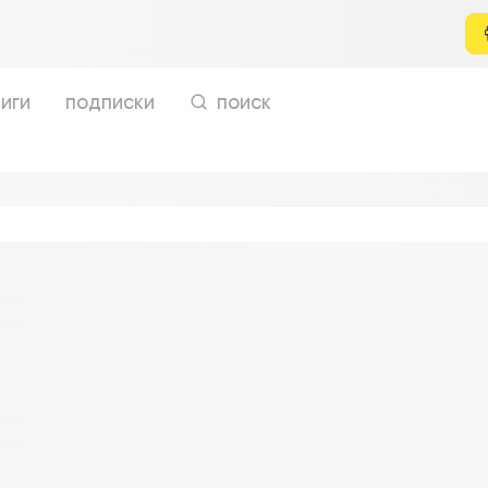
иги
подписки
поиск