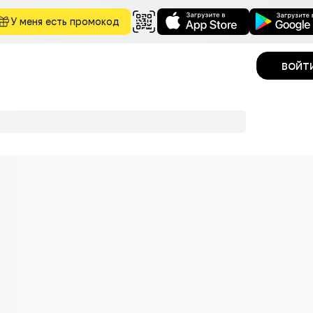
У меня есть промокод
войт