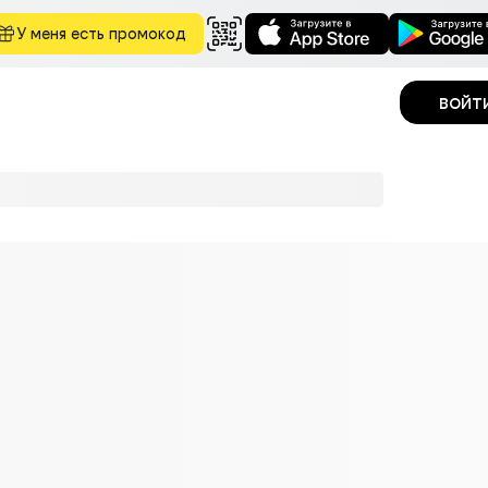
У меня есть промокод
войт