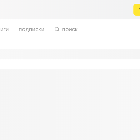
иги
подписки
поиск