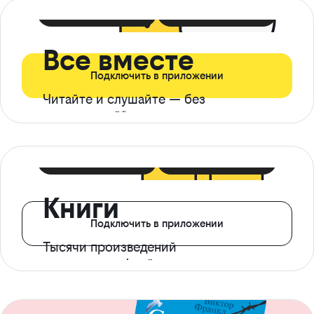
399 ₽ в мес
21 ₽ в день
Все вместе
Подключить в приложении
Читайте и слушайте — без
ограничений*
299 ₽ в мес
14 ₽ в день
Книги
Подключить в приложении
Тысячи произведений
с доступом офлайн