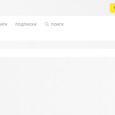
иги
подписки
поиск