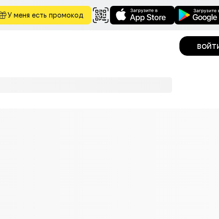
У меня есть промокод
войт