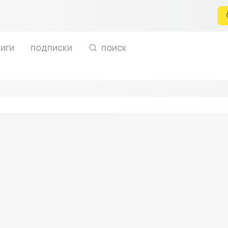
иги
подписки
поиск