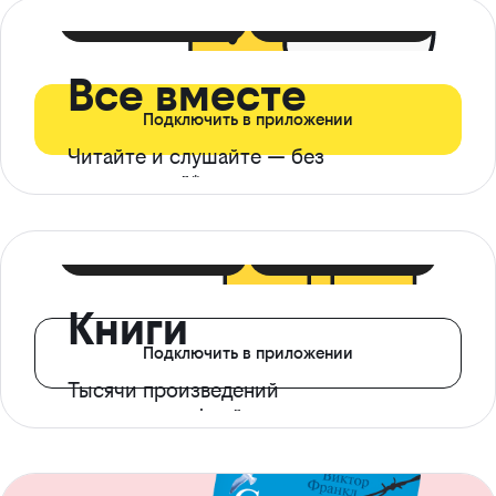
399 ₽ в мес
21 ₽ в день
Все вместе
Подключить в приложении
Читайте и слушайте — без
ограничений*
299 ₽ в мес
14 ₽ в день
Книги
Подключить в приложении
Тысячи произведений
с доступом офлайн