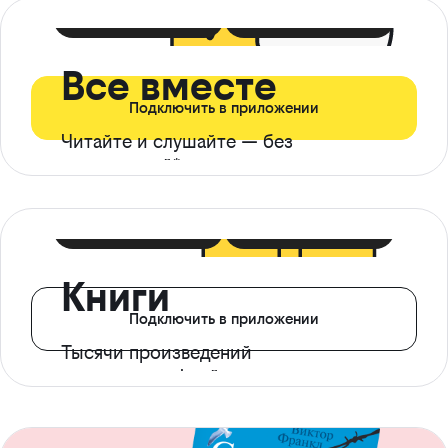
399 ₽ в мес
21 ₽ в день
Все вместе
Подключить в приложении
Читайте и слушайте — без
ограничений*
299 ₽ в мес
14 ₽ в день
Книги
Подключить в приложении
Тысячи произведений
с доступом офлайн