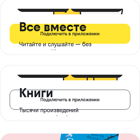
399 ₽ в мес
21 ₽ в день
Все вместе
Подключить в приложении
Читайте и слушайте — без
ограничений*
299 ₽ в мес
14 ₽ в день
Книги
Подключить в приложении
Тысячи произведений
с доступом офлайн