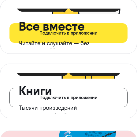
399 ₽ в мес
21 ₽ в день
Все вместе
Подключить в приложении
Читайте и слушайте — без
ограничений*
299 ₽ в мес
14 ₽ в день
Книги
Подключить в приложении
Тысячи произведений
с доступом офлайн