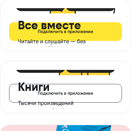
399 ₽ в мес
21 ₽ в день
Все вместе
Подключить в приложении
Читайте и слушайте — без
ограничений*
299 ₽ в мес
14 ₽ в день
Книги
Подключить в приложении
Тысячи произведений
с доступом офлайн