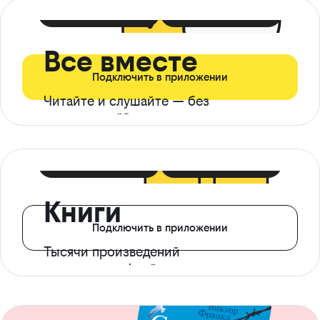
399 ₽ в мес
21 ₽ в день
Все вместе
Подключить в приложении
Читайте и слушайте — без
ограничений*
299 ₽ в мес
14 ₽ в день
Книги
Подключить в приложении
Тысячи произведений
с доступом офлайн